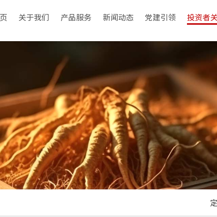
页
关于我们
产品服务
新闻动态
党建引领
投资者
公司概况
大品种
公司动态
党建工作
定期报
生产基地
产品库
公司声明
二十大专栏
信息公
销售与配送
防伪查询
企业公示
二十届三中全会专栏
普法园
最新科研
人才招聘
二十届四中全会专栏
联系方
文化理念
政策导航
廉政工作
工会工作
团建工作