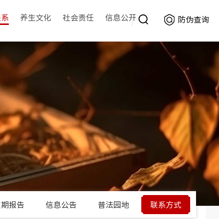
关系
养生文化
社会责任
信息公开
防伪查询
搜
告
同仁小堂
责任理念
告
身边的中医药
索
地
音视频
式
定期报告
信息公告
普法园地
联系方式