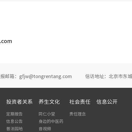
.com
报邮箱：gfjw@tongrentang.com
信访地址：北京市东城
投资者关系
养生文化
社会责任
信息公开
定期报告
同仁小堂
责任理念
信息公告
身边的中医药
栏
普法园地
音视频