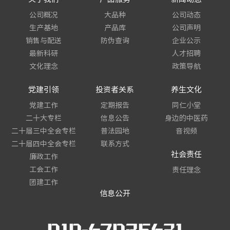
公司概况
大品种
公司动态
联系方
生产基地
产品库
公司声明
销售与配送
防伪查询
企业公示
最新科研
人才招聘
同仁小
文化理念
政策导航
身边的
党建引领
投资者关系
养生文化
党建工作
定期报告
同仁小堂
音视频
二十大专栏
信息公告
身边的中医药
二十届三中全会专栏
普法园地
音视频
二十届四中全会专栏
联系方式
社会责任
责任理
廉政工作
工会工作
责任理念
团建工作
信息公开