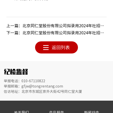
二十大
二十届
上一篇：北京同仁堂股份有限公司拟录用2024年社招人员公示信息
二十届
下一篇：北京同仁堂股份有限公司拟录用2024年社招人员公示信息
廉政工
返回列表
工会工
团建工
纪检监督
举报电话：010-67110822
举报邮箱：gfjw@tongrentang.com
定期报
信访地址：北京市东城区崇外大街42号同仁堂大厦
信息公
普法园
关于我们
产品服务
新闻动态