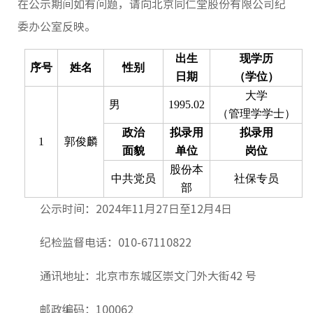
在公示期间如有问题，请向北京同仁堂股份有限公司纪
产品库
委办公室反映。
防伪查
出生
现学历
序号
姓名
性别
日期
（学位）
大学
男
1995.02
（管理学学士）
公司动
政治
拟录用
拟录用
1
郭俊麟
公司声
面貌
单位
岗位
股份本
企业公
中共党员
社保专员
部
公示时间：2024年11月27日至12月4日
人才招
政策导
纪检监督电话：010-67110822
通讯地址：北京市东城区崇文门外大街42 号
党建工
邮政编码：100062